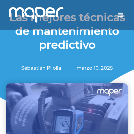
Ir
Mai
al
Las mejores técnicas
Men
contenido
de mantenimiento
predictivo
Sebastián Pilolla
marzo 10, 2025