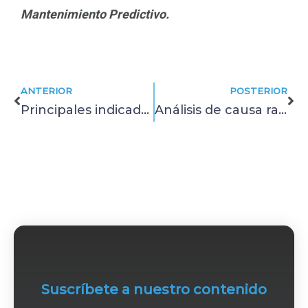
Mantenimiento Predictivo.
Prev
Ne
ANTERIOR
POSTERIOR
Principales indicadores para una gestión eficiente del mantenimiento
Análisis de causa raíz: qué son los 5 porqués y cómo aplicarlos
Suscríbete a nuestro contenido