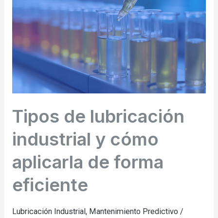
industrial
y
cómo
aplicarla
de
forma
eficiente
Tipos de lubricación
industrial y cómo
aplicarla de forma
eficiente
Lubricación Industrial
,
Mantenimiento Predictivo
/